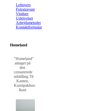
Leftovers
Fotogravure
Vinduer
Udgivelser
Arbejdsmetoder
Kontaktformular
Homeland
"Homeland"
antaget på
den
censurerede
udstilling Til
Kanten,
Kunstpakhuset,
Ikast